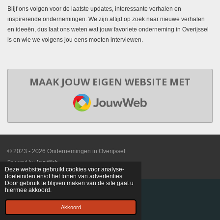
Blijf ons volgen voor de laatste updates, interessante verhalen en
inspirerende ondernemingen. We zijn altijd op zoek naar nieuwe verhalen
en ideeën, dus laat ons weten wat jouw favoriete onderneming in Overijssel
is en wie we volgens jou eens moeten interviewen.
MAAK JOUW EIGEN WEBSITE MET
JOUWWEB
© 2023 - 2026 Ondernemingen in Overijssel
Powered by
JouwWeb
Deze website gebruikt cookies voor analyse-
doeleinden en/of het tonen van advertenties.
Door gebruik te blijven maken van de site gaat u
hiermee akkoord.
Akkoord