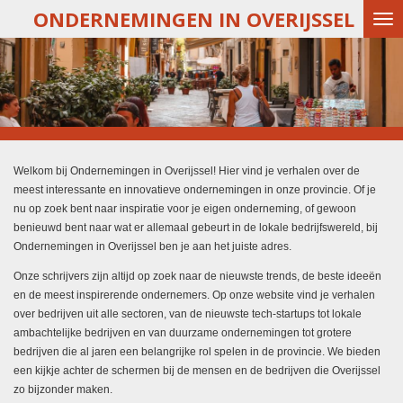
ONDERNEMINGEN IN OVERIJSSEL
Ga
direct
naar
de
hoofdinhoud
Welkom bij Ondernemingen in Overijssel! Hier vind je verhalen over de
meest interessante en innovatieve ondernemingen in onze provincie. Of je
nu op zoek bent naar inspiratie voor je eigen onderneming, of gewoon
benieuwd bent naar wat er allemaal gebeurt in de lokale bedrijfswereld, bij
Ondernemingen in Overijssel ben je aan het juiste adres.
Onze schrijvers zijn altijd op zoek naar de nieuwste trends, de beste ideeën
en de meest inspirerende ondernemers. Op onze website vind je verhalen
over bedrijven uit alle sectoren, van de nieuwste tech-startups tot lokale
ambachtelijke bedrijven en van duurzame ondernemingen tot grotere
bedrijven die al jaren een belangrijke rol spelen in de provincie. We bieden
een kijkje achter de schermen bij de mensen en de bedrijven die Overijssel
zo bijzonder maken.